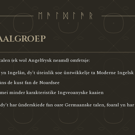
aalgroep
len (ek wol Angelfrysk neamd) omfetsje:
 yn Ingelân, dy't úteinlik soe ûntwikkelje ta Moderne Ingelsk
lâns de kust fan de Noardsee
mei minder karakteristike Ingveoanyske kaaien
s dy't har ûnderskiede fan oare Germaanske talen, foaral yn ha