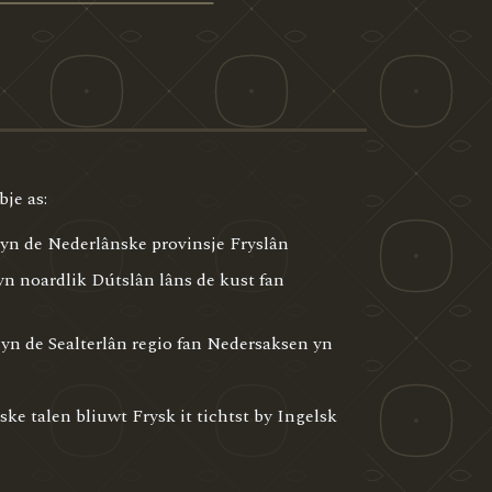
je as:
 yn de Nederlânske provinsje Fryslân
yn noardlik Dútslân lâns de kust fan
 yn de Sealterlân regio fan Nedersaksen yn
e talen bliuwt Frysk it tichtst by Ingelsk