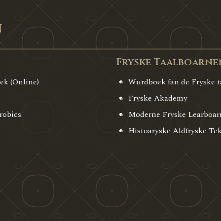
n
Fryske Taalboarne
k (Online)
Wurdboek fan de Fryske t
Fryske Akademy
robics
Moderne Fryske Learboa
Histoaryske Aldfryske Te