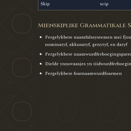
Skip
scip
Mienskiplike Grammatikale 
Fergelykbere naamfalssystemen mei fjou
nominatyf, akkusatyf, genytyf, en datyf
Fergelykbere naamwurdferboegingspatr
Dielde ynnovaasjes yn tiidwurdferboeg
Fergelykbere foarnaamwurdfoarmen