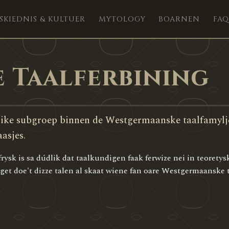
SKIEDNIS & KULTUER
MYTOLOGY
BOARNEN
FAQ
 Taalferbining
like subgroep binnen de Westgermaanske taalfamylj
asjes.
rysk is sa dúdlik dat taalkundigen faak ferwize nei in teoretys
get doe't dizze talen al skaat wiene fan oare Westgermaanske t