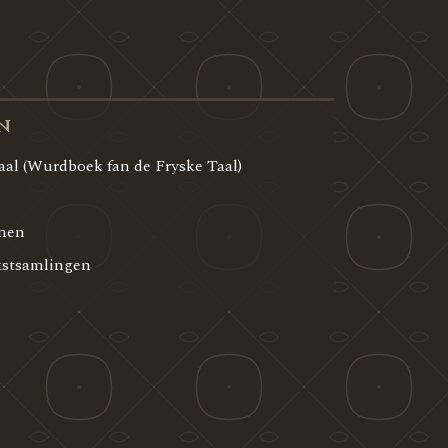
n
aal (Wurdboek fan de Fryske Taal)
rnen
kstsamlingen