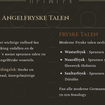
 Angelfryske Talen
Fryske Talen
i wichtige ynfloed fan
Moderne Fryske talen oerlib
king-ynfallen en de
Westerfrysk
- Sprutsen
 'e meast sprutsen talen yn
Noardfrysk
- Sprutsen 
Angelfryske woartels.
Sleeswyk-Holstein
dingelsk:
Sterke en
Sealterfrysk
- Sprutsen
aal, ûnregelmjittige
Dútslân
Fan alle moderne Germaansk
yn syn fonology.