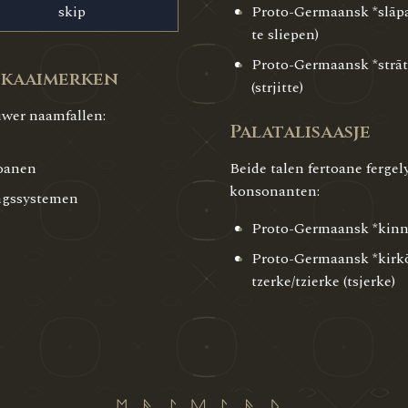
skip
Proto-Germaansk *slāpa
te sliepen)
Proto-Germaansk *strāta
Skaaimerken
(strjitte)
wer naamfallen:
Palatalisaasje
oanen
Beide talen fertoane fergel
konsonanten:
ingssystemen
Proto-Germaansk *kinn- 
Proto-Germaansk *kirkō
tzerke/tzierke (tsjerke)