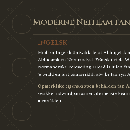
Moderne Neiteam fan
Ingelsk
Modern Ingelsk ûntwikkele út Aldingelsk ne
Aldnoarsk en Normandysk Frânsk nei de Wi
Normandyske Ferovering. Hjoed is it ien fan
'e wrâld en is it oanmerklik ôfwike fan syn 
Opmerklike eigenskippen behâlden fan Al
swakke tiidwurdpatroanen, de measte kearnt
mearfâlden