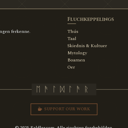
Fluchkeppelings
ingen ferkenne.
Thús
Taal
Skiednis & Kultuer
Mytology
Boarnen
Oer
SUPPORT OUR WORK
© 2025 Ealdlar.com. Alle rjochten foarbehâlden.