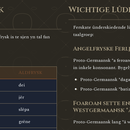
k
Wichtige Lûd
Ferskate ûnderskiedende lû
taalgroep:
ysk is te sjen yn tal fan
Angelfryske Ferl
Proto-Germaansk *a feroare
in inkele konsonant. Bygel
Aldfrysk
Proto-Germaansk *dagaz
dei
Proto-Germaansk *batiz 
jēr
Foaroan sette en
slēpa
Westgermaansk *
grēne
Proto-Germaansk lang *ā w