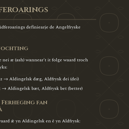
feroarings
dferoarings definiearje de Angelfryske
jochting
 nei æ (ash) wannear't it folge waard troch
yks:
 → Aldingelsk dæg, Aldfrysk dei (dei)
→ Aldingelsk bæt, Aldfrysk bet (better)
 Ferheging fan
ā
aard ǣ yn Aldingelsk en ē yn Aldfrysk: