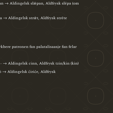
n → Aldingelsk slǣpan, Aldfrysk slēpa (om
 → Aldingelsk strǣt, Aldfrysk strēte
ykbere patronen fan palatalisaasje fan felar
→ Aldingelsk cinn, Aldfrysk tzin/kin (kin)
 → Aldingelsk ċiriċe, Aldfrysk