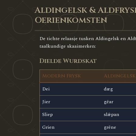
Aldingelsk & Aldfrys
Oerienkomsten
De tichte relaasje tusken Aldingelsk en Aldfr
taalkundige skaaimerken:
Dielde Wurdskat
Modern Frysk
Aldingelsk
Dei
dæg
Jier
gēar
Sliep
slǣpan
Grien
grēne